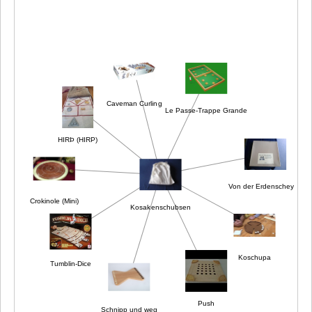
Caveman Curling
Le Passe-Trappe Grande
HIRÞ (HIRP)
Von der Erdenscheybe
Crokinole (Mini)
Kosakenschubsen
Koschupa
Tumblin-Dice
Push
Schnipp und weg