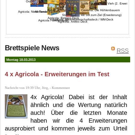
Ora et Labora
Agricola: Noch mehr Ställe für das liebe Vieh (2. Erweiterung
Caverna: Die Höhlenbauern
Mi Tierra: New Era
Agricola: Niederlande-Deck
Stone Age – Mit Stil zum Ziel (Erweiterung)
Agricola: Belgien-Deck
Agricola: Weltmeisterschaftsdeck / WM-Deck
Agricola Familienspiel
Agricola: Artifex Deck
Brettspiele News
RSS
Montag 18.03.2013
4 x Agricola - Erweiterungen im Test
Nachricht von 19:39 Uhr, Jörg, - Kommentare
4x Agricola! Dabei ist der Inhalt
ähnlich und die Wertung natürlich
auch! Über die letzten Monate
haben wir die 4 Erweiterungen
ausprobiert und kommen jeweils zum Urteil