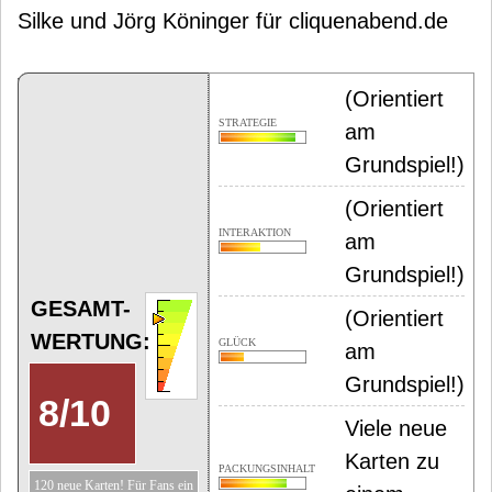
Silke und Jörg Köninger für cliquenabend.de
(Orientiert
STRATEGIE
am
Grundspiel!)
(Orientiert
INTERAKTION
am
Grundspiel!)
GESAMT-
(Orientiert
WERTUNG:
GLÜCK
am
Grundspiel!)
8
/
10
Viele neue
Karten zu
PACKUNGSINHALT
120 neue Karten! Für Fans ein