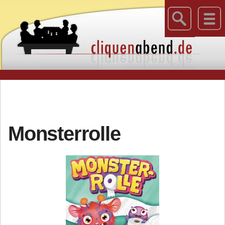
Monsterrolle