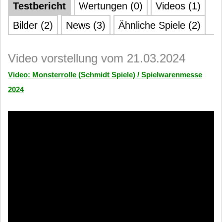
Testbericht
Wertungen (0)
Videos (1)
Bilder (2)
News (3)
Ähnliche Spiele (2)
Video vorstellung vom 21.03.2024
Video: Monsterrolle (Schmidt Spiele) / Spielwarenmesse
2024