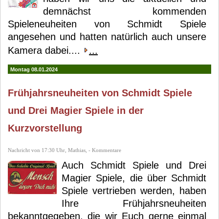
demnächst kommenden
Spieleneuheiten von Schmidt Spiele
angesehen und hatten natürlich auch unsere
Kamera dabei....
...
Montag 08.01.2024
Frühjahrsneuheiten von Schmidt Spiele
und Drei Magier Spiele in der
Kurzvorstellung
Nachricht von 17:30 Uhr, Mathias, - Kommentare
Auch Schmidt Spiele und Drei
Magier Spiele, die über Schmidt
Spiele vertrieben werden, haben
Ihre Frühjahrsneuheiten
bekanntgegeben, die wir Euch gerne einmal