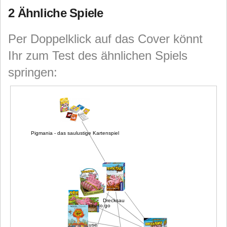
2 Ähnliche Spiele
Per Doppelklick auf das Cover könnt
Ihr zum Test des ähnlichen Spiels
springen:
Pigmania - das saulustige Kartenspiel
Drecksau
Drecksau to go
Drecksause