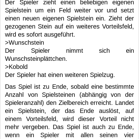
Der Spieler zieht einen beliebigen eigenen
Spielstein um ein Feld weiter vor und setzt
einen neuen eigenen Spielstein ein. Zieht der
gezogenen Stein auf ein weiteres Vorteilsfeld,
wird es sofort ausgeführt.
>Wunschstein
Der Spieler nimmt sich ein
Wunschsteinplättchen.
>Kobold
Der Spieler hat einen weiteren Spielzug.
Das Spiel ist zu Ende, sobald eine bestimmte
Anzahl von Spielsteinen (abhängig von der
Spieleranzahl) den Zielbereich erreicht. Landet
ein Spielstein, der das Ende auslöst, auf
einem Vorteilsfeld, wird dieser Vorteil nicht
mehr vergeben. Das Spiel ist auch zu Ende,
wenn ein Spieler mit allen seinen vier