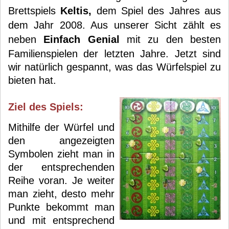
Brettspiels
Keltis,
dem Spiel des Jahres aus
dem Jahr 2008. Aus unserer Sicht zählt es
neben
Einfach Genial
mit zu den besten
Familienspielen der letzten Jahre. Jetzt sind
wir natürlich gespannt, was das Würfelspiel zu
bieten hat.
Ziel des Spiels:
Mithilfe der Würfel und
den angezeigten
Symbolen zieht man in
der entsprechenden
Reihe voran. Je weiter
man zieht, desto mehr
Punkte bekommt man
und mit entsprechend