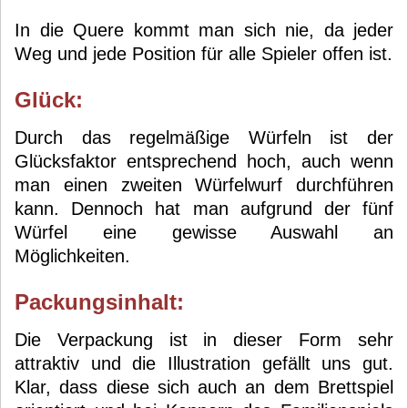
In die Quere kommt man sich nie, da jeder
Weg und jede Position für alle Spieler offen ist.
Glück:
Durch das regelmäßige Würfeln ist der
Glücksfaktor entsprechend hoch, auch wenn
man einen zweiten Würfelwurf durchführen
kann. Dennoch hat man aufgrund der fünf
Würfel eine gewisse Auswahl an
Möglichkeiten.
Packungsinhalt:
Die Verpackung ist in dieser Form sehr
attraktiv und die Illustration gefällt uns gut.
Klar, dass diese sich auch an dem Brettspiel