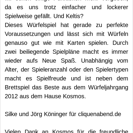
da es uns trotz einfacher und lockerer
Spielweise gefällt. Und Keltis?
Dieses Würfelspiel hat gerade zu perfekte
Voraussetzungen und lässt sich mit Würfeln
genauso gut wie mit Karten spielen. Durch
zwei beiliegende Spielpläne macht es immer
wieder aufs Neue Spaß. Unabhängig vom
Alter, der Spieleranzahl oder den Spielertypen
macht es Spielfreude und ist neben dem
Brettspiel das Beste aus dem Würfeljahrgang
2012 aus dem Hause Kosmos.
Silke und Jörg Köninger für cliquenabend.de
Vielen Dank an
Kosmos
für die freundliche