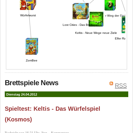
spiel
Würfelwurst
Keltis - Der Weg der Steine
Lost Cities - Das Brettspiel
Keltis - Neue Wege neue Ziele
Elfer Raus
ZomBee
Brettspiele News
RSS
Dienstag 24.04.2012
Spieltest: Keltis - Das Würfelspiel
(Kosmos)
Nachricht von 16:21 Uhr, Jörg, - Kommentare