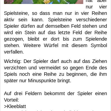
hat aber
nur vier
Spielsteine, so dass man nur in vier Reihen
aktiv sein kann. Spielsteine verschiedener
Spieler dürfen auf demselben Feld stehen und
wird ein Stein auf das letzte Feld der Reihe
gezogen, bleibt er dort bis zum Spielende
stehen. Weitere Würfel mit diesem Symbol
verfallen.
Wichtig: Der Spieler darf auch auf das Ziehen
verzichten und vermeidet so gegen Ende des
Spiels noch eine Reihe zu beginnen, die ihm
später nur Minuspunkte bringt.
Auf drei Feldern bekommt der Spieler einen
Vorteil:
>Kleeblatt