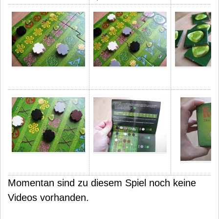
Momentan sind zu diesem Spiel noch keine
Videos vorhanden.