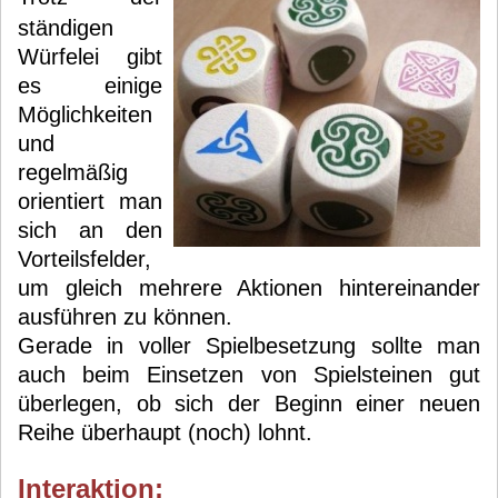
ständigen
Würfelei gibt
es einige
Möglichkeiten
und
regelmäßig
orientiert man
sich an den
Vorteilsfelder,
um gleich mehrere Aktionen hintereinander
ausführen zu können.
Gerade in voller Spielbesetzung sollte man
auch beim Einsetzen von Spielsteinen gut
überlegen, ob sich der Beginn einer neuen
Reihe überhaupt (noch) lohnt.
Interaktion: