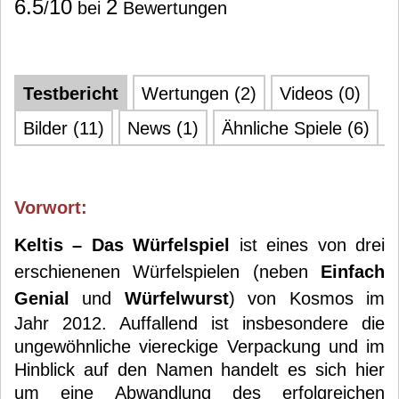
6.5
10
2
/
bei
Bewertungen
Testbericht
Wertungen (2)
Videos (0)
Bilder (11)
News (1)
Ähnliche Spiele (6)
Vorwort:
Keltis – Das Würfelspiel
ist eines von drei
erschienenen Würfelspielen (neben
Einfach
Genial
und
Würfelwurst
) von Kosmos im
Jahr 2012. Auffallend ist insbesondere die
ungewöhnliche viereckige Verpackung und im
Hinblick auf den Namen handelt es sich hier
um eine Abwandlung des erfolgreichen