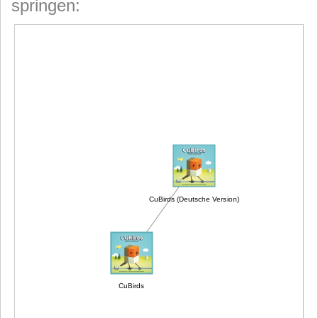
springen:
CuBirds (Deutsche Version)
CuBirds