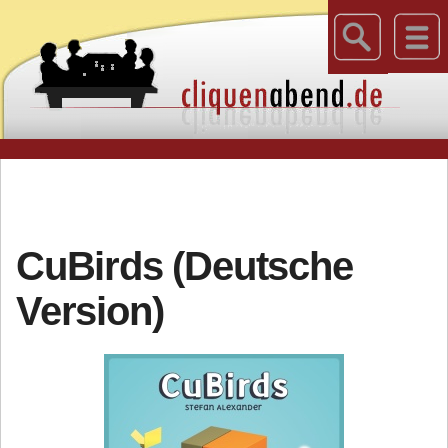
CuBirds (Deutsche
Version)