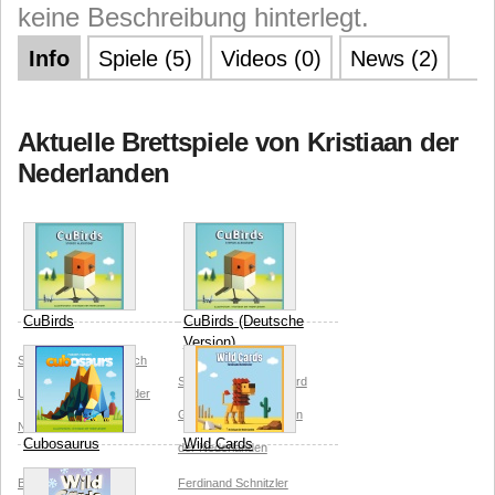
keine Beschreibung hinterlegt.
Info
Spiele (5)
Videos (0)
News (2)
Aktuelle Brettspiele von Kristiaan der
Nederlanden
CuBirds
CuBirds (Deutsche
Version)
Stefan Alexander
Catch
Stefan Alexander
Board
Up Games
Kristiaan der
Game Circus
Kristiaan
Nederlanden
Cubosaurus
Wild Cards
der Nederlanden
Blackrock Games
Ferdinand Schnitzler