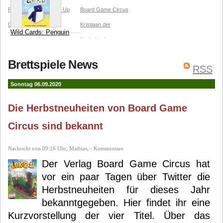
Fabien Tanguy
Catch Up
Board Game Circus
Games
Kristiaan der
Wild Cards: Penguin
Nederlanden
Kristiaan der
Brettspiele News
Nederlanden
Gam'inbiz
RSS
Michiel de Wit
Sonntag 06.09.2020
Die Herbstneuheiten von Board Game
Circus sind bekannt
Nachricht von 09:16 Uhr, Mathias, - Kommentare
Der Verlag Board Game Circus hat
vor ein paar Tagen über Twitter die
Herbstneuheiten für dieses Jahr
bekanntgegeben. Hier findet ihr eine
Kurzvorstellung der vier Titel. Über das