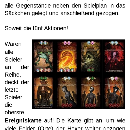
alle Gegenstände neben den Spielplan in das
Säckchen gelegt und anschließend gezogen.
Soweit die fünf Aktionen!
Waren
alle
Spieler
an der
Reihe,
deckt der
letzte
Spieler
die
oberste
Ereigniskarte
auf! Die Karte gibt an, um wie
viele Felder (Orte) der Hexer weiter gezogen