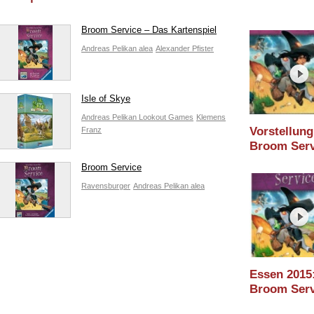
Broom Service – Das Kartenspiel
Andreas Pelikan
alea
Alexander Pfister
Isle of Skye
Andreas Pelikan
Lookout Games
Klemens
Vorstellung
Franz
Broom Serv
Kartenspiel 
Broom Service
Ravensburg
Ravensburger
Andreas Pelikan
alea
Essen 2015
Broom Serv
Interview m