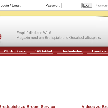
|
Login / Email:
Passwort
Passwort 
Erspiel' dir deine Welt!
Magazin rund um Brettspiele und Gesellschaftsspiele.
20.340 Spiele
146 Artikel
Bestenlisten
Events &
Brettspiele zu Broom Service
Videos zu Br