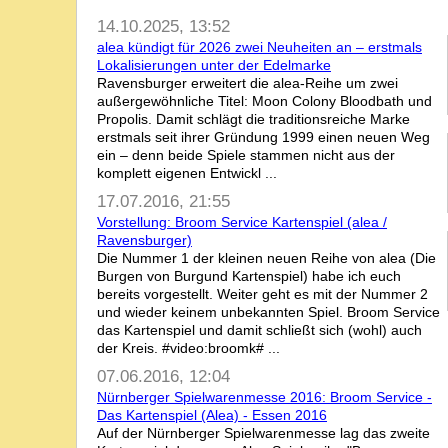
14.10.2025, 13:52
alea kündigt für 2026 zwei Neuheiten an – erstmals
Lokalisierungen unter der Edelmarke
Ravensburger erweitert die alea-Reihe um zwei
außergewöhnliche Titel: Moon Colony Bloodbath und
Propolis. Damit schlägt die traditionsreiche Marke
erstmals seit ihrer Gründung 1999 einen neuen Weg
ein – denn beide Spiele stammen nicht aus der
komplett eigenen Entwickl ...
17.07.2016, 21:55
Vorstellung: Broom Service Kartenspiel (alea /
Ravensburger)
Die Nummer 1 der kleinen neuen Reihe von alea (Die
Burgen von Burgund Kartenspiel) habe ich euch
bereits vorgestellt. Weiter geht es mit der Nummer 2
und wieder keinem unbekannten Spiel. Broom Service
das Kartenspiel und damit schließt sich (wohl) auch
der Kreis. #video:broomk# ...
07.06.2016, 12:04
Nürnberger Spielwarenmesse 2016: Broom Service -
Das Kartenspiel (Alea) - Essen 2016
Auf der Nürnberger Spielwarenmesse lag das zweite