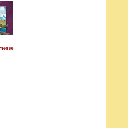
likan
Ravensburger)
nmesse
:
ice