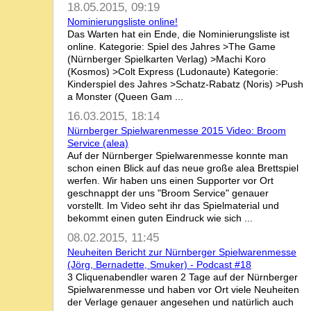
18.05.2015, 09:19
Nominierungsliste online!
Das Warten hat ein Ende, die Nominierungsliste ist
online. Kategorie: Spiel des Jahres >The Game
(Nürnberger Spielkarten Verlag) >Machi Koro
(Kosmos) >Colt Express (Ludonaute) Kategorie:
Kinderspiel des Jahres >Schatz-Rabatz (Noris) >Push
a Monster (Queen Gam ...
16.03.2015, 18:14
Nürnberger Spielwarenmesse 2015 Video: Broom
Service (alea)
Auf der Nürnberger Spielwarenmesse konnte man
schon einen Blick auf das neue große alea Brettspiel
werfen. Wir haben uns einen Supporter vor Ort
geschnappt der uns "Broom Service" genauer
vorstellt. Im Video seht ihr das Spielmaterial und
bekommt einen guten Eindruck wie sich ...
08.02.2015, 11:45
Neuheiten Bericht zur Nürnberger Spielwarenmesse
(Jörg, Bernadette, Smuker) - Podcast #18
3 Cliquenabendler waren 2 Tage auf der Nürnberger
Spielwarenmesse und haben vor Ort viele Neuheiten
der Verlage genauer angesehen und natürlich auch