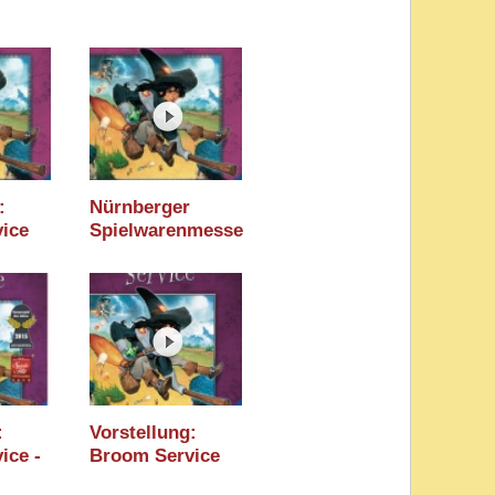
:
Nürnberger
ice
Spielwarenmesse
(alea /
2016: Broom
er)
Service - Das
Kartenspiel (Alea)
- Essen 2016
:
Vorstellung:
ice -
Broom Service
it
(alea /