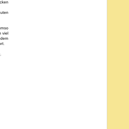
ecken
uten
 umso
 viel
f dem
rt.
c
.