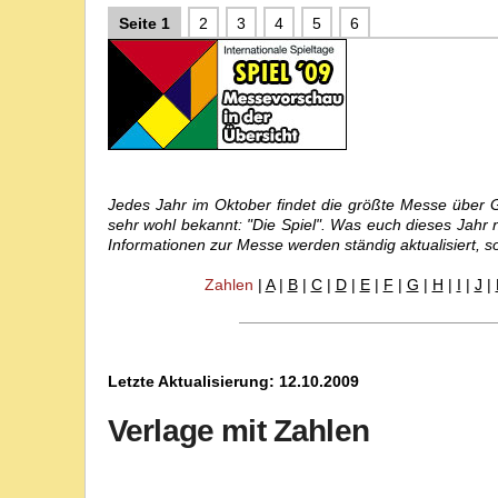
Seite 1
2
3
4
5
6
Jedes Jahr im Oktober findet die größte Messe über Ges
sehr wohl bekannt: "Die Spiel". Was euch dieses Jahr n
Informationen zur Messe werden ständig aktualisiert, s
Zahlen
|
A
|
B
|
C
|
D
|
E
|
F
|
G
|
H
|
I
|
J
|
Letzte Aktualisierung: 12.10.2009
Verlage mit Zahlen