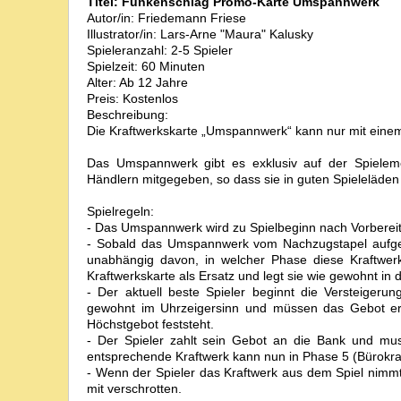
Titel: Funkenschlag Promo-Karte Umspannwerk
Autor/in: Friedemann Friese
Illustrator/in: Lars-Arne "Maura" Kalusky
Spieleranzahl: 2-5 Spieler
Spielzeit: 60 Minuten
Alter: Ab 12 Jahre
Preis: Kostenlos
Beschreibung:
Die Kraftwerkskarte „Umspannwerk“ kann nur mit eine
Das Umspannwerk gibt es exklusiv auf der Spielem
Händlern mitgegeben, so dass sie in guten Spieleläden 
Spielregeln:
- Das Umspannwerk wird zu Spielbeginn nach Vorbereit
- Sobald das Umspannwerk vom Nachzugstapel aufgedec
unabhängig davon, in welcher Phase diese Kraftwerk
Kraftwerkskarte als Ersatz und legt sie wie gewohnt in
- Der aktuell beste Spieler beginnt die Versteigeru
gewohnt im Uhrzeigersinn und müssen das Gebot erhö
Höchstgebot feststeht.
- Der Spieler zahlt sein Gebot an die Bank und mu
entsprechende Kraftwerk kann nun in Phase 5 (Bürokrat
- Wenn der Spieler das Kraftwerk aus dem Spiel nimmt
mit verschrotten.