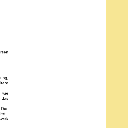
rsen
rung,
itere
n wie
s das
. Das
ert.
nwerk