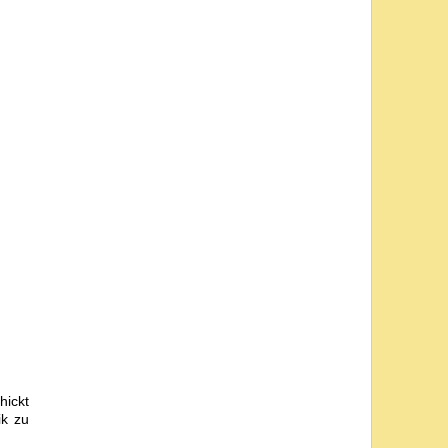
hickt
ik zu