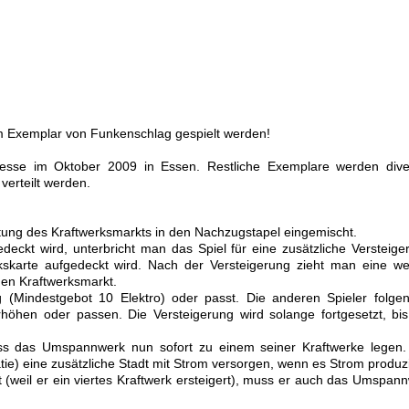
m Exemplar von Funkenschlag gespielt werden!
esse im Oktober 2009 in Essen. Restliche Exemplare werden dive
verteilt werden.
ung des Kraftwerksmarkts in den Nachzugstapel eingemischt.
kt wird, unterbricht man das Spiel für eine zusätzliche Versteige
skarte aufgedeckt wird. Nach der Versteigerung zieht man eine we
 den Kraftwerksmarkt.
ng (Mindestgebot 10 Elektro) oder passt. Die anderen Spieler folge
hen oder passen. Die Versteigerung wird solange fortgesetzt, bi
ss das Umspannwerk nun sofort zu einem seiner Kraftwerke legen
ie) eine zusätzliche Stadt mit Strom versorgen, wenn es Strom produzi
 (weil er ein viertes Kraftwerk ersteigert), muss er auch das Umspan