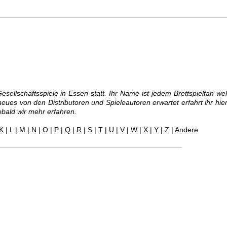
ellschaftsspiele in Essen statt. Ihr Name ist jedem Brettspielfan wel
eues von den Distributoren und Spieleautoren erwartet erfahrt ihr hier
obald wir mehr erfahren.
K
|
L
|
M
|
N
|
O
|
P
|
Q
|
R
|
S
|
T
|
U
|
V
|
W
|
X
|
Y
|
Z
|
Andere