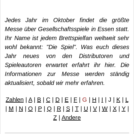
Jedes Jahr im Oktober findet die größte
Messe über Gesellschaftsspiele in Essen statt.
Ihr Name ist jedem Brettspielfan weltweit sehr
wohl bekannt: "Die Spiel". Was euch dieses
Jahr neues von den Distributoren und
Spieleautoren erwartet erfahrt ihr hier. Die
Informationen zur Messe werden ständig
aktualisiert, sobald wir mehr erfahren.
Zahlen
|
A
|
B
|
C
|
D
|
E
|
F
|
G
|
H
|
I
|
J
|
K
|
L
|
M
|
N
|
O
|
P
|
Q
|
R
|
S
|
T
|
U
|
V
|
W
|
X
|
Y
|
Z
|
Andere