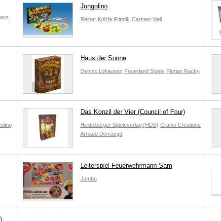
Jungolino
ranz
Reiner Knizia
Piatnik
Carsten Mell
Haus der Sonne
Dennis Lohausen
Feuerland Spiele
Florian Racky
Das Konzil der Vier (Council of Four)
sling
Heidelberger Spieleverlag (HDS)
Cranio Creations
Arnaud Demaegd
Leiterspiel Feuerwehrmann Sam
Jumbo
)