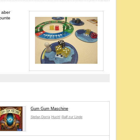
r aber
bunte
Gum Gum Maschine
Stefan Dorra
Huch!
Ralf zur Linde