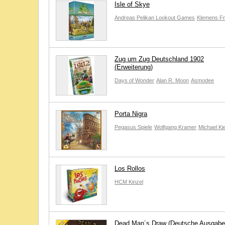
Isle of Skye
Andreas Pelikan
Lookout Games
Klemens F
Zug um Zug Deutschland 1902
(Erweiterung)
Days of Wonder
Alan R. Moon
Asmodee
Porta Nigra
Pegasus Spiele
Wolfgang Kramer
Michael Kie
Los Rollos
HCM Kinzel
Dead Man´s Draw (Deutsche Ausgabe