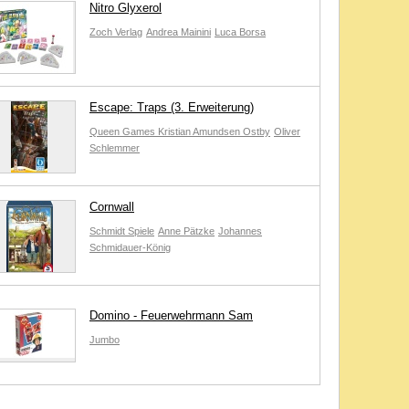
Nitro Glyxerol
Zoch Verlag
Andrea Mainini
Luca Borsa
Escape: Traps (3. Erweiterung)
Queen Games
Kristian Amundsen Ostby
Oliver
Schlemmer
Cornwall
Schmidt Spiele
Anne Pätzke
Johannes
Schmidauer-König
Domino - Feuerwehrmann Sam
Jumbo