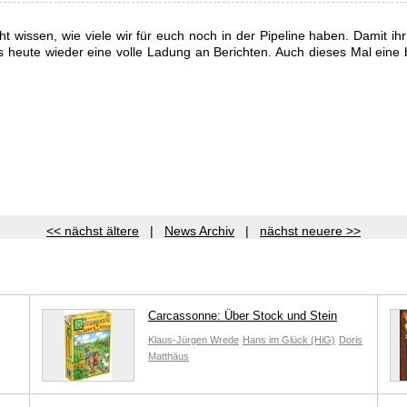
icht wissen, wie viele wir für euch noch in der Pipeline haben. Damit ih
s heute wieder eine volle Ladung an Berichten. Auch dieses Mal eine 
<< nächst ältere
|
News Archiv
|
nächst neuere >>
Carcassonne: Über Stock und Stein
Klaus-Jürgen Wrede
Hans im Glück (HiG)
Doris
Matthäus