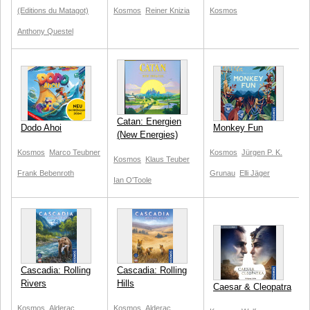
(Editions du Matagot)
Kosmos
Reiner Knizia
Kosmos
Anthony Questel
Catan: Energien
Dodo Ahoi
Monkey Fun
(New Energies)
Kosmos
Marco Teubner
Kosmos
Jürgen P. K.
Kosmos
Klaus Teuber
Frank Bebenroth
Grunau
Elli Jäger
Ian O'Toole
Cascadia: Rolling
Cascadia: Rolling
Rivers
Hills
Caesar & Cleopatra
Kosmos
Alderac
Kosmos
Alderac