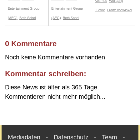
Kosmos
Wolfgang
Entertainment Group
Entertainment Group
Lüdtke
Franz Vohwinkel
(AEG)
Beth Sobel
(AEG)
Beth Sobel
0 Kommentare
Noch keine Kommentare vorhanden
Kommentar schreiben:
Diese News ist älter als 365 Tage.
Kommentieren nicht mehr möglich...
Mediadaten
-
Datenschutz
-
Team
-