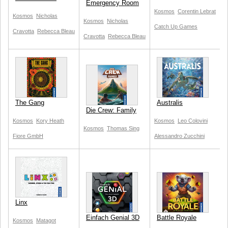
Emergency Room
Kosmos
Corentin Lebrat
Kosmos
Nicholas
Kosmos
Nicholas
Catch Up Games
Cravotta
Rebecca Bleau
Cravotta
Rebecca Bleau
The Gang
Australis
Die Crew: Family
Kosmos
Kory Heath
Kosmos
Leo Colovini
Kosmos
Thomas Sing
Fiore GmbH
Alessandro Zucchini
Linx
Einfach Genial 3D
Battle Royale
Kosmos
Matagot