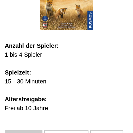
Anzahl der Spieler:
1 bis 4 Spieler
Spielzeit:
15 - 30 Minuten
Altersfreigabe:
Frei ab 10 Jahre