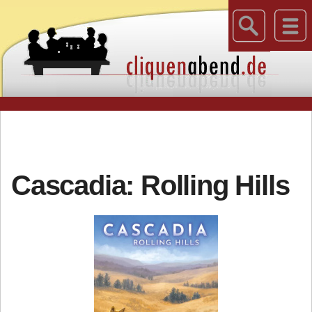
Cascadia: Rolling Hills