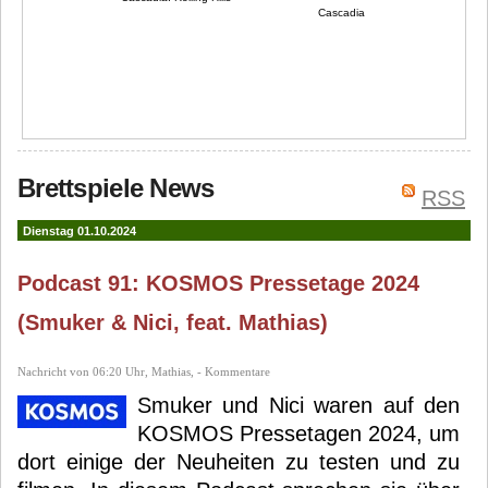
Cascadia
Brettspiele News
RSS
Dienstag 01.10.2024
Podcast 91: KOSMOS Pressetage 2024
(Smuker & Nici, feat. Mathias)
Nachricht von 06:20 Uhr, Mathias, - Kommentare
Smuker und Nici waren auf den
KOSMOS Pressetagen 2024, um
dort einige der Neuheiten zu testen und zu