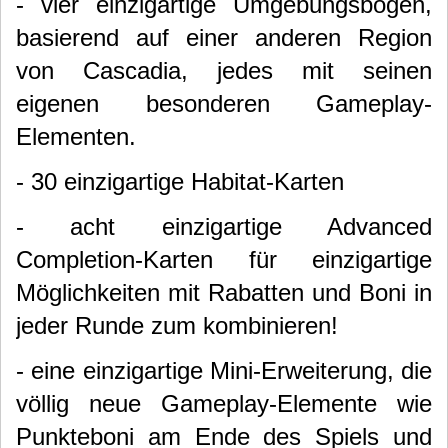
- vier
einzigartige Umgebungsbögen,
basierend auf einer anderen Region
von Cascadia, jedes mit seinen
eigenen besonderen Gameplay-
Elementen.
-
30 einzigartige Habitat-Karten
-
acht einzigartige Advanced
Completion-Karten für einzigartige
Möglichkeiten mit Rabatten und Boni in
jeder Runde zum kombinieren!
-
eine einzigartige Mini-Erweiterung, die
völlig neue Gameplay-Elemente wie
Punkteboni am Ende des Spiels und