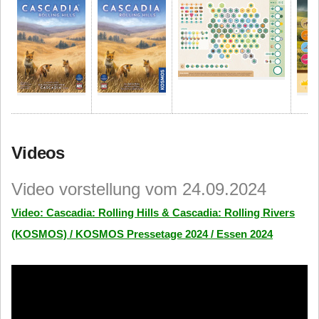
Videos
Video vorstellung vom 24.09.2024
Video: Cascadia: Rolling Hills & Cascadia: Rolling Rivers
(KOSMOS) / KOSMOS Pressetage 2024 / Essen 2024