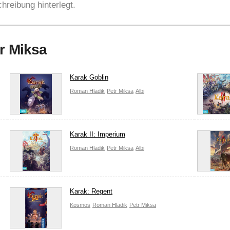
hreibung hinterlegt.
tr Miksa
Karak Goblin
Roman Hladik
Petr Miksa
Albi
Karak II: Imperium
Roman Hladik
Petr Miksa
Albi
Karak: Regent
Kosmos
Roman Hladik
Petr Miksa