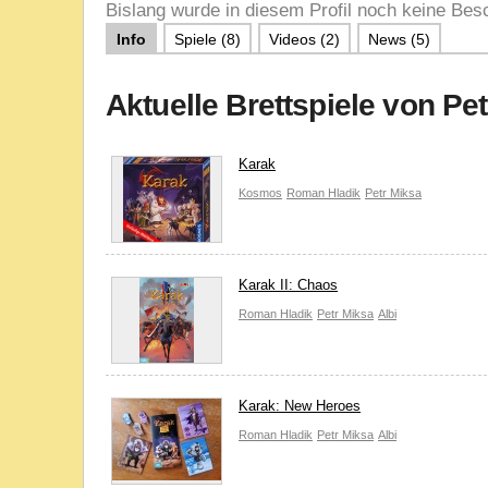
Bislang wurde in diesem Profil noch keine Besc
Info
Spiele (8)
Videos (2)
News (5)
Aktuelle Brettspiele von Pe
Karak
Kosmos
Roman Hladik
Petr Miksa
Karak II: Chaos
Roman Hladik
Petr Miksa
Albi
Karak: New Heroes
Roman Hladik
Petr Miksa
Albi