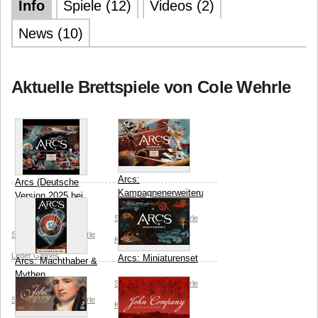
Info
Spiele (12)
Videos (2)
News (10)
Aktuelle Brettspiele von Cole Wehrle
Arcs:
Arcs (Deutsche
Kampagnenerweiterung
Version 2025 bei
Spielworxx)
Spielworxx
Cole Wehrle
Spielworxx
Cole Wehrle
Kyle Ferrin
Leder Games
Arcs: Miniaturenset
Arcs: Machthaber &
Mythen
Spielworxx
Cole Wehrle
Spielworxx
Cole Wehrle
Kyle Ferrin