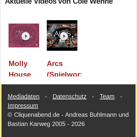
Aktuelle Videos von Cole Wehrle
Molly
Arcs
House
(Spielworxx/Leder
(Spielworxx)
Games):
/ Essen
englische
Mediadaten
-
Datenschutz
-
Team
-
Impressum
2024 -
Spielvorstellung
© Cliquenabend.de - Andreas Buhlmann und
erscheint
/ Essen
Bastian Karweg 2005 - 2026
2025
2024