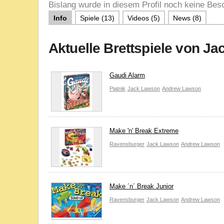
Bislang wurde in diesem Profil noch keine Besc
Info
Spiele (13)
Videos (5)
News (8)
Aktuelle Brettspiele von J
Gaudi Alarm
Piatnik
Jack Lawson
Andrew Lawson
Make 'n' Break Extreme
Ravensburger
Jack Lawson
Andrew Lawson
Make ´n´ Break Junior
Ravensburger
Jack Lawson
Andrew Lawson