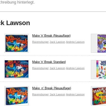
hreibung hinterlegt.
ack Lawson
Make 'n' Break (Neuauflage)
Ravensburger
Jack Lawson
Andrew Lawson
Make 'n' Break Standard
Ravensburger
Jack Lawson
Andrew Lawson
Make ‚n‘ Break (Neuauflage)
Ravensburger
Jack Lawson
Andrew Lawson