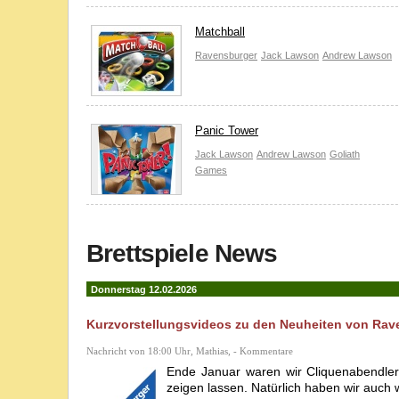
Matchball
Ravensburger
Jack Lawson
Andrew Lawson
Panic Tower
Jack Lawson
Andrew Lawson
Goliath
Games
Brettspiele News
Donnerstag 12.02.2026
Kurzvorstellungsvideos zu den Neuheiten von Rave
Nachricht von 18:00 Uhr, Mathias, - Kommentare
Ende Januar waren wir Cliquenabendle
zeigen lassen. Natürlich haben wir auch 