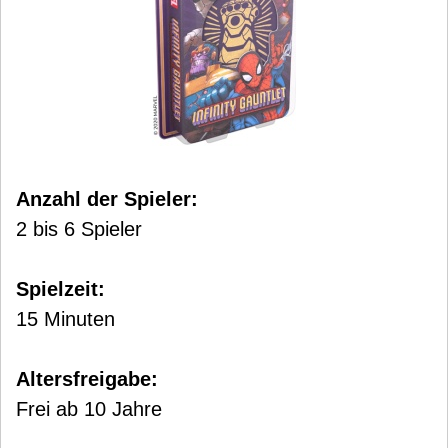
Anzahl der Spieler:
2 bis 6 Spieler
Spielzeit:
15 Minuten
Altersfreigabe:
Frei ab 10 Jahre