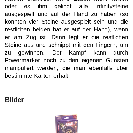
oder es ihm gelingt alle Infinitysteine
ausgespielt und auf der Hand zu haben (so
könnten vier Steine ausgespielt sein und die
restlichen beiden hat er auf der Hand), wenn
er am Zug ist. Dann legt er die restlichen
Steine aus und schnippt mit den Fingern, um
zu gewinnen. Der Kampf kann durch
Powermarker noch zu den eigenen Gunsten
manipuliert werden, die man ebenfalls über
bestimmte Karten erhält.
Bilder