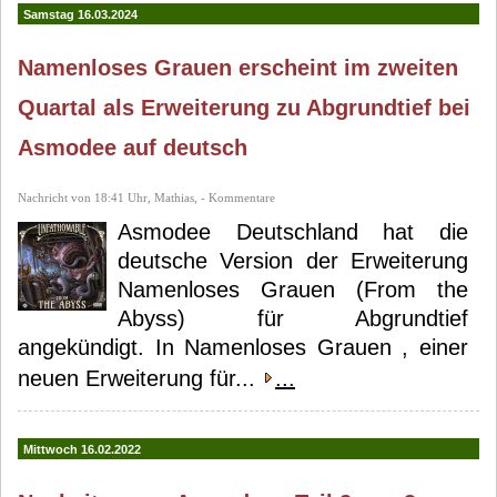
Asmodee
Z-Man Games
Samstag 16.03.2024
(zman)
Justin
Namenloses Grauen erscheint im zweiten
Kemppainen
Quartal als Erweiterung zu Abgrundtief bei
Asmodee auf deutsch
Nachricht von 18:41 Uhr, Mathias, - Kommentare
Asmodee Deutschland hat die
deutsche Version der Erweiterung
Namenloses Grauen (From the
Abyss) für Abgrundtief
angekündigt. In Namenloses Grauen , einer
neuen Erweiterung für...
...
Mittwoch 16.02.2022