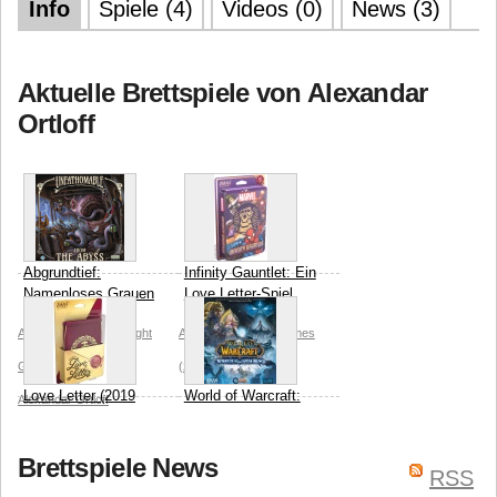
Info
Spiele (4)
Videos (0)
News (3)
Aktuelle Brettspiele von Alexandar
Ortloff
Abgrundtief:
Infinity Gauntlet: Ein
Namenloses Grauen
Love Letter-Spiel
Asmodee
Fantasy Flight
Asmodee
Z-Man Games
Games (FFG)
(zman)
Seiji Kanai
Love Letter (2019
World of Warcraft:
Alexandar Ortloff
Edition)
Wrath of the Lich
King - Ein Spiel im
Asmodee
Z-Man Games
Pandemic System
Brettspiele News
RSS
(zman)
Seiji Kanai