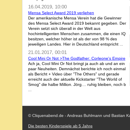
16.04.2019, 10:00
Mensa Select Award 2019 verliehen
Der amerikanische Mensa Verein hat die Gewinner
des Mensa Select Award 2019 bekannt gegeben. Der
Verein setzt sich überall in der Welt aus
hochintelligenten Menschen zusammen, die einen IQ
besitzen, welcher höher ist als der von 98 % des
jeweiligen Landes. Hier in Deutschland entspricht ...
21.01.2017, 00:01
Cool Mini Or Not >The Godfather: Corleone's Empire
Ach ja, Cool Mini Or Not bringt ja auch ab und an ein
paar Neuheiten. Demnächst berichte ich noch einmal
als Bericht + Video über "The Others" und gerade
erreicht auch der aktuelle Kickstarter "The World of
Smog" die halbe Million. Jörg.... ruhig bleiben, noch b
...
© Cliquenabend.de - Andreas Buhlmann und Bastian K
Die besten Kinderspiele ab 5 Jahre