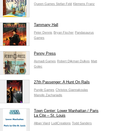
Queen Games
Stefan Feld
Klemens Franz
Tammany Hall
Peter Dennis
Bryan Fischer
Pandasaurus
Games
Penny Press
Asmadi Games
Robert Dijkman Dulkes
Matt
Golec
27th Passenger: A Hunt On Rails
Purple Games
Christos Giannakoulas
Manolis Zachariadis
Town Center: Lower Manhattan / Paris
La Cite – St. Louis
Alban Viard
LudiCreations
Todd Sanders