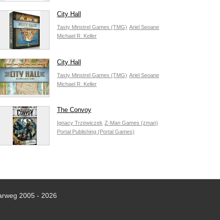
City Hall
Tasty Minstrel Games (TMG)
Ariel Seoane
Michael R. Keller
City Hall
Tasty Minstrel Games (TMG)
Ariel Seoane
Michael R. Keller
The Convoy
Ignacy Trzewiczek
Z-Man Games (zman)
Portal Publishing (Portal Games)
arweg 2005 - 2026