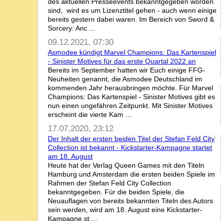
des aktuellen Presseevents bekanntgegeben worden
sind, wird es um Lizenztitel gehen - auch wenn einige
bereits gestern dabei waren. Im Bereich von Sword &
Sorcery: Anc ...
09.12.2021, 07:30
Asmodee kündigt Marvel Champions: Das Kartenspiel
- Sinister Motives für das erste Quartal 2022 an
Bereits im September hatten wir Euch einige FFG-
Neuheiten genannt, die Asmodee Deutschland im
kommenden Jahr herausbringen möchte. Für Marvel
Champions: Das Kartenspiel - Sinister Motives gibt es
nun einen ungefähren Zeitpunkt. Mit Sinister Motives
erscheint die vierte Kam ...
17.07.2020, 23:12
Der Inhalt der ersten beiden Titel der Stefan Feld City
Collection ist bekannt - Kickstarter-Kampagne startet
am 18. August
Heute hat der Verlag Queen Games mit den Titeln
Hamburg und Amsterdam die ersten beiden Spiele im
Rahmen der Stefan Feld City Collection
bekanntgegeben. Für die beiden Spiele, die
Neuauflagen von bereits bekannten Titeln des Autors
sein werden, wird am 18. August eine Kickstarter-
Kampagne st ...