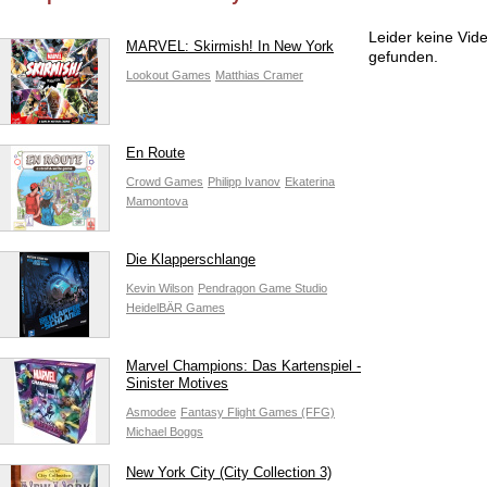
Leider keine Vi
MARVEL: Skirmish! In New York
gefunden.
Lookout Games
Matthias Cramer
En Route
Crowd Games
Philipp Ivanov
Ekaterina
Mamontova
Die Klapperschlange
Kevin Wilson
Pendragon Game Studio
HeidelBÄR Games
Marvel Champions: Das Kartenspiel -
Sinister Motives
Asmodee
Fantasy Flight Games (FFG)
Michael Boggs
New York City (City Collection 3)