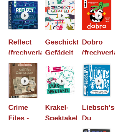
Reflect
Geschickt
Dobro
(frechverlag)
Gefädelt
(frechverlag)
/
(frechverlag)
/
Holzminden
/
Holzminden
2026 /
Holzminden
2026 /
Essen
2026 /
Essen
2026
Essen
2026
Crime
Krakel-
Liebsch'se,
2026
Files -
Spektakel
Du
Fallakte:
und
Geiß?