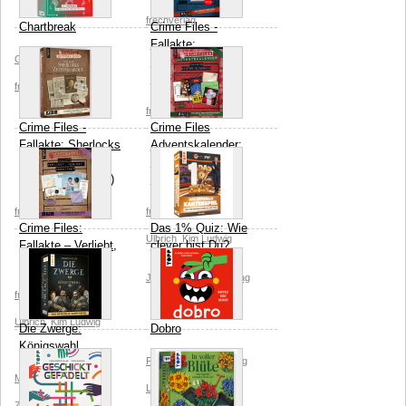
frechverlag
Chartbreak
Crime Files -
Fallakte:
Günter Burkhardt
Selbstfindung mit
Todesfolge
frechverlag
frechverlag
Crime Files -
Crime Files
Fallakte: Sherlocks
Adventskalender:
Zeitungsarchiv
Fallakte - Winter-
(Adventskalender)
Einbruch
frechverlag
frechverlag
Eleonore
Crime Files:
Das 1% Quiz: Wie
Ulbrich
Kim Ludwig
Fallakte – Verliebt,
clever bist Du?
verlobt, verwitwet
Jens Merkl
frechverlag
frechverlag
Eleonore
Ulbrich
Kim Ludwig
Die Zwerge:
Dobro
Königswahl
Fel Barros
frechverlag
Michael Palm
Lukas
Lucas Castanho
Zach
Jarek Nocon