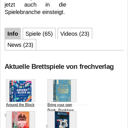
jetzt auch in die
Spielebranche einsteigt.
Info
Spiele (65)
Videos (23)
News (23)
Aktuelle Brettspiele von frechverlag
Around the Block
Bring your own
Book: Booklove
frechverlag
Edition
Matthew Moore