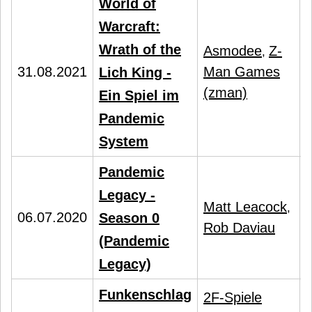
World of
Warcraft:
Wrath of the
Asmodee
Z-
,
31.08.2021
Man Games
Lich King -
(zman)
Ein Spiel im
Pandemic
System
Pandemic
Legacy -
Matt Leacock
,
06.07.2020
Season 0
Rob Daviau
(Pandemic
Legacy)
Funkenschlag
2F-Spiele