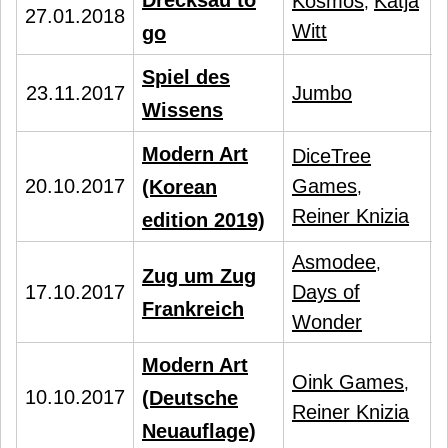
Drecksau to
Kosmos
Katja
,
27.01.2018
Witt
go
Spiel des
23.11.2017
Jumbo
Wissens
Modern Art
DiceTree
20.10.2017
Games
(Korean
,
Reiner Knizia
edition 2019)
Asmodee
,
Zug um Zug
17.10.2017
Days of
Frankreich
Wonder
Modern Art
Oink Games
,
10.10.2017
(Deutsche
Reiner Knizia
Neuauflage)