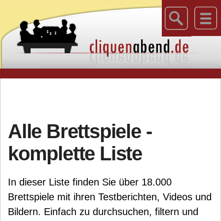
Alle Brettspiele -
komplette Liste
In dieser Liste finden Sie über 18.000
Brettspiele mit ihren Testberichten, Videos und
Bildern. Einfach zu durchsuchen, filtern und