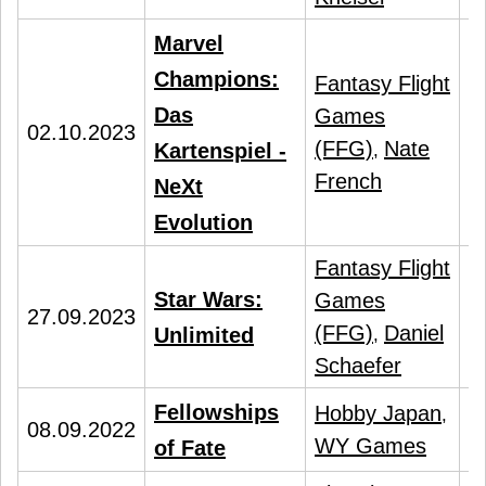
Marvel
Champions:
Fantasy Flight
Das
Games
02.10.2023
(FFG)
Nate
1
Kartenspiel -
,
French
NeXt
Evolution
Fantasy Flight
Star Wars:
Games
27.09.2023
(FFG)
Daniel
1
Unlimited
,
Schaefer
Fellowships
Hobby Japan
,
08.09.2022
WY Games
1
of Fate