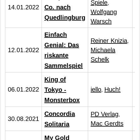
Spiele
a
,
14.01.2022
Co. nach
Wolfgang
Quedlingburg
Warsch
Einfach
Reiner Knizia
,
Genial: Das
a
12.01.2022
Michaela
riskante
Schelk
Sammelspiel
King of
a
06.01.2022
iello
Huch!
Tokyo -
,
Monsterbox
Concordia
PD Verlag
,
30.08.2021
Mac Gerdts
1
Solitaria
My Gold
a