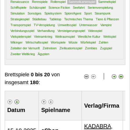
Renaissance
Rennspiele
Rollenspiel
Sammelkartenspiel
Sammelspiel
Schiffspiele
Schätzspiel
Science Fiction
Seefahrt
Serienverspielung
Simulation
Sonstiges
Spielsystem
Spion/Agent
Sport
Steampunk
Strategiespiel
Städtebau
Tabletop
Technisches Thema
Tiere & Pflanzen
Transportspiel
TV-Verspielung
Umweltsspiel
Unterwasser
Vampire
Verbindungsspiel
Verhandlung
Versteigerungsspiel
Videospiel
Vielspielerspiel
Vietnamkrieg
Weltraumspiel
Westliche Kultur
Wettspiel
Wikinger
Wirtschaftsspiel
Wortspiele
Wüste
Würfelspiel
Zahlen
Zeitalter der Vernunft
Zeitreisen
Zivilisationsspiel
Zombies
Zugspiel
Zweiter Weltkrieg
Ägypten
Brettspiele
0 bis 20
von
|
insgesamt
180
:
Verlag/Firma
Datum
Spielname
A
KADABRA
a
,