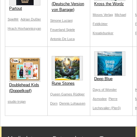
(Deutsche Version
Kross the Wordz
Partout
von Barrage)
Moses Verlag
Michael
M
SpielMr
Adrian Dußler
Simone Luciani
Feldkötter
F
Hrach Hovhannissyan
Feuerland Spiele
Kreativbunker
R
Antonio De Luca
Deep Blue
Rune Stones
Doublehead Kids
Days of Wonder
K
(Doppelkopf)
Queen Games
Rüdiger
Asmodee
Pierre
M
studio trojan
Dorn
Dennis Lohausen
Lechevalier (Pierô)
K