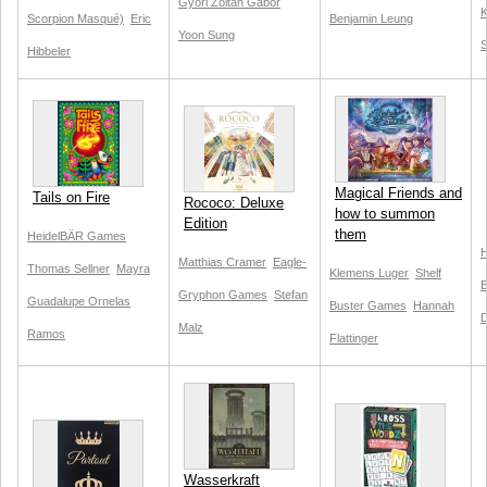
Gyori Zoltán Gábor
K
Scorpion Masqué)
Eric
Benjamin Leung
Yoon Sung
S
Hibbeler
Magical Friends and
Tails on Fire
Rococo: Deluxe
how to summon
Edition
them
HeidelBÄR Games
H
Matthias Cramer
Eagle-
Thomas Sellner
Mayra
Klemens Luger
Shelf
B
Gryphon Games
Stefan
Guadalupe Ornelas
Buster Games
Hannah
D
Malz
Ramos
Flattinger
Wasserkraft