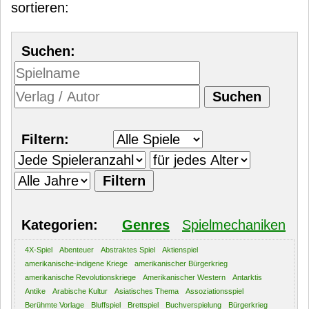
sortieren:
Suchen:
Filtern:
Kategorien:
Genres
Spielmechaniken
4X-Spiel
Abenteuer
Abstraktes Spiel
Aktienspiel
amerikanische-indigene Kriege
amerikanischer Bürgerkrieg
amerikanische Revolutionskriege
Amerikanischer Western
Antarktis
Antike
Arabische Kultur
Asiatisches Thema
Assoziationsspiel
Berühmte Vorlage
Bluffspiel
Brettspiel
Buchverspielung
Bürgerkrieg