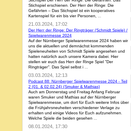
Stichspiel Der Herr der Ringe: Die Gefährten: Das
Stichspiel erschienen. Der Herr der Ringe: Die
Gefährten – Das Stichspiel ist ein kooperatives
Kartenspiel für ein bis vier Personen, ...
21.03.2024, 17:02
Der Herr der Ringe: Der Ringträger (Schmidt Spiele) /
Spielwarenmesse 2024
Auf der Nürnberger Spielwarenmesse 2024 haben wir
uns die aktuellen und demnächst kommenden
Spieleneuheiten von Schmidt Spiele angesehen und
hatten natürlich auch unsere Kamera dabei. Hier
stellen wir euch das Herr der Ringe Spiel "Der
Ringträger". Das Spiel selbst i ...
03.03.2024, 12:13
Podcast 88: Nürnberger Spielwarenmesse 2024 - Teil
2 (01. & 02.02.24) (Smuker & Mathias)
Auch am Donnerstag und Freitag Anfang Februar
waren Smuker und Mathias auf der Nürnberger
Spielwarenmesse, um dort für Euch weitere Infos über
die Frühjahrsneuheiten verschiedener Verlage zu
erhalten und einige Videos für Euch aufzunehmen.
Welche Spiele die beiden gesehen ...
08.01.2024, 17:30