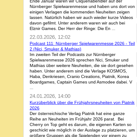
Ende Januar waren wir Cliquenabendler auf der
Nürnberger Spielwarenmesse und haben uns dort von
einigen Verlagen die kommenden Neuheiten zeigen
lassen. Natürlich haben wir auch wieder kurze Videos
davon gefilmt. Unter anderem waren wir auch bei
Elznir Games. Der Herr der Ringe: Die En ...
22.03.2026, 12:02
Podcast 111: Nürnberger Spielwarenmesse 2026 - Teil
2 (Nici, Smuker & Mathias)
Im zweiten Teil der Podcasts zur Nürnberger
Spielwarenmesse 2026 sprechen Nici, Smuker und
Mathias über weitere Neuheiten, die sie dort gesehen
haben. Unter anderem sind die Verlage KOSMOS,
Haba, Denkriesen, Cranio Creations, Piatnik, Korea
Boardgames, Captain Games und Asmodee dabei. V
...
24.01.2026, 14:00
Kurzüberblick über die Frühjahrsneuheiten von Piatnik
2026
Der österreichische Verlag Piatnik hat eine ganze
Reihe an Neuheiten im Frühjahr 2026 parat. Bei
Cherry on Top geht es darum, die eigenen Karten so
geschickt wie möglich in der Auslage zu platzieren, um
größere Gruppen als die Spielenden vor einem zu