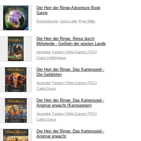
Der Herr der Ringe Adventure Book
Game
Ravensburger
Jason Little
Ryan Miller
Der Herr der Ringe: Reise durch
Mittelerde - Geißeln der wüsten Lande
Asmodee
Fantasy Flight Games (FFG)
Grace Holdinghaus
Der Herr der Ringe: Das Kartenspiel -
Die Gefährten
Asmodee
Fantasy Flight Games (FFG)
Caleb Grace
Der Herr der Ringe: Das Kartenspiel -
Angmar erwacht (Kampagnen)
Asmodee
Fantasy Flight Games (FFG)
Caleb Grace
Der Herr der Ringe: Das Kartenspiel -
Angmar erwacht