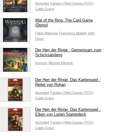
Asmodee
Fantasy Flight Games (FFG)
Caleb Grace
War of the Ring: The Card Game
(Demo)
Fabio Maiorana
Francesco Mattioli
John
Howe
Der Herr der Ringe - Gemeinsam zum
Schicksalsberg
Kosmos
Michael Rieneck
Der Herr der Ringe: Das Kartenspiel -
Reiter von Rohan
Asmodee
Fantasy Flight Games (FFG)
Caleb Grace
Der Herr der Ringe: Das Kartenspiel -
Elben von Lorien Starterdeck
Asmodee
Fantasy Flight Games (FFG)
Caleb Grace