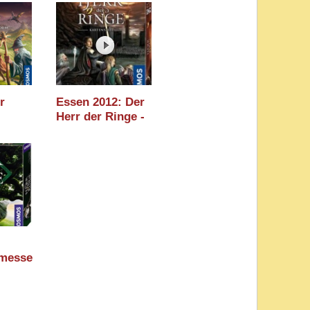
(Schmidt Spiele) /
Spielwarenmesse
2024
r
Essen 2012: Der
Herr der Ringe -
m zum
Das Kartenspiel
berg
(Kosmos)
nmesse
nmesse
err der
mos)