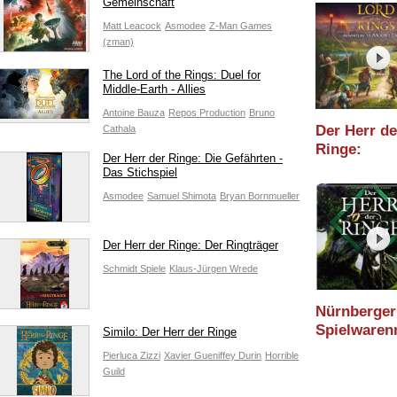
Gemeinschaft
Essen 2023
Matt Leacock
Asmodee
Z-Man Games
(zman)
The Lord of the Rings: Duel for
Middle-Earth - Allies
Antoine Bauza
Repos Production
Bruno
Der Herr de
Cathala
Ringe:
Der Herr der Ringe: Die Gefährten -
Gemeinsa
Das Stichspiel
Schicksals
Asmodee
Samuel Shimota
Bryan Bornmueller
(Kosmos) /
Nürnberger
Spielware
Der Herr der Ringe: Der Ringträger
2023
Schmidt Spiele
Klaus-Jürgen Wrede
Nürnberger
Spielware
Similo: Der Herr der Ringe
2011: Der H
Pierluca Zizzi
Xavier Gueniffey Durin
Horrible
Ringe (Kos
Guild