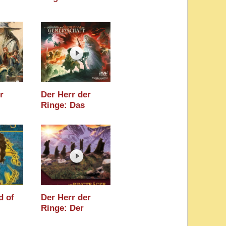
r
Der Herr der
Ringe: Das
ng
Schicksal der
es) /
Gemeinschaft (Z-
nmesse
Man
Games/Asmodee)
/ Essen 2025
d of
Der Herr der
Ringe: Der
ild) /
Ringträger