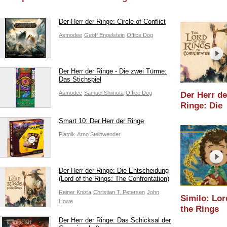
Der Herr der Ringe: Circle of Conflict
Asmodee
Geoff Engelstein
Office Dog
Der Herr der Ringe - Die zwei Türme:
Das Stichspiel
Asmodee
Samuel Shimota
Office Dog
Der Herr de
Ringe: Die
Entscheidu
Smart 10: Der Herr der Ringe
(Elznir Gam
Piatnik
Arno Steinwender
Spielware
2026
Der Herr der Ringe: Die Entscheidung
(Lord of the Rings: The Confrontation)
Reiner Knizia
Christian T. Petersen
John
Similo: Lor
Howe
the Rings
(Horrbile Gu
Der Herr der Ringe: Das Schicksal der