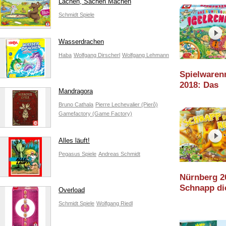
Lachen, Sachen Machen
Schmidt Spiele
Wasserdrachen
Haba
Wolfgang Dirscherl
Wolfgang Lehmann
Spielware
2018: Das
Mandragora
kunterbunt
Bruno Cathala
Pierre Lechevalier (Pierô)
Igelrennen
Gamefactory (Game Factory)
(Schmidt)
Alles läuft!
Pegasus Spiele
Andreas Schmidt
Nürnberg 2
Schnapp di
Overload
Nuss! (Sch
Schmidt Spiele
Wolfgang Riedl
Spiele)