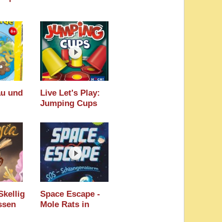
au und
Live Let's Play:
Jumping Cups
iele) /
(HUCH) / Essen
nmesse
2020
Skellig
Space Escape -
ssen
Mole Rats in
Space (Game