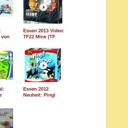
:
Essen 2013 Video:
 von
TF22 Mine (TF
ui!
Verlag)
l:
Essen 2012
e
Neuheit: Pingi
 Essen
Pongo (Noris)