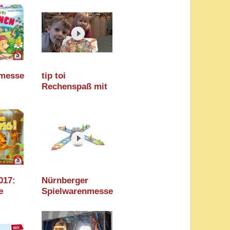
Factory) / Essen
2018 / Berlin Con
2018
nmesse
tip toi
Rechenspaß mit
e
Taschengeld
(Ravensburger) -
ab 6 Jahre - Teil
207
017:
Nürnberger
e
Spielwarenmesse
midt
2016: Ice Cult
(Zoch Verlag)