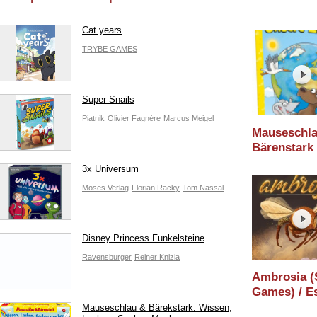
Cat years
TRYBE GAMES
Super Snails
Piatnik
Olivier Fagnère
Marcus Meigel
Mauseschl
Bärenstark
(Schmidt Sp
3x Universum
Spielware
Moses Verlag
Florian Racky
Tom Nassal
2024
Disney Princess Funkelsteine
Ravensburger
Reiner Knizia
Ambrosia (
Games) / E
2019
Mauseschlau & Bärekstark: Wissen,