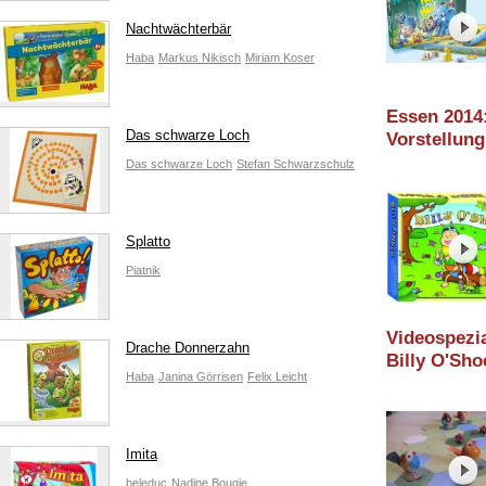
Nachtwächterbär
Haba
Markus Nikisch
Miriam Koser
Essen 2014
Das schwarze Loch
Vorstellung
Hopp und H
Das schwarze Loch
Stefan Schwarzschulz
(Logis)
Splatto
Piatnik
Videospezia
Drache Donnerzahn
Billy O'Sho
Haba
Janina Görrisen
Felix Leicht
(Beleduc) -
2013
Imita
beleduc
Nadine Bougie