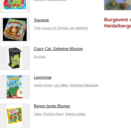
Burgevent 
Savanne
Heidelberg
Trefl
Lukasz M. Pogoda
Jan Madejski
Spieleverla
Twééét (Cwa
(Essen 201
Crazy Cat: Geheime Mission
Neuheit
Kosmos
Lemminge
Amigo Verlag
Loïc Billiau
Sebastian Bleasdale
Bennis bunte Blumen
Haba
Thomas Daum
Violetta Leitner