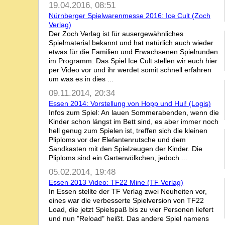
19.04.2016, 08:51
Nürnberger Spielwarenmesse 2016: Ice Cult (Zoch
Verlag)
Der Zoch Verlag ist für ausergewähnliches
Spielmaterial bekannt und hat natürlich auch wieder
etwas für die Familien und Erwachsenen Spielrunden
im Programm. Das Spiel Ice Cult stellen wir euch hier
per Video vor und ihr werdet somit schnell erfahren
um was es in dies ...
09.11.2014, 20:34
Essen 2014: Vorstellung von Hopp und Hui! (Logis)
Infos zum Spiel: An lauen Sommerabenden, wenn die
Kinder schon längst im Bett sind, es aber immer noch
hell genug zum Spielen ist, treffen sich die kleinen
Pliploms vor der Elefantenrutsche und dem
Sandkasten mit den Spielzeugen der Kinder. Die
Pliploms sind ein Gartenvölkchen, jedoch ...
05.02.2014, 19:48
Essen 2013 Video: TF22 Mine (TF Verlag)
In Essen stellte der TF Verlag zwei Neuheiten vor,
eines war die verbesserte Spielversion von TF22
Load, die jetzt Spielspaß bis zu vier Personen liefert
und nun "Reload" heißt. Das andere Spiel namens