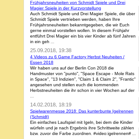
Frühjahrsneuheiten von Schmidt Spiele und Drei
Magier Spiele in der Kurzvorstellung
Auch Schmidt Spiele und Drei Magier Spiele, die über
Schmidt Spiele vertrieben werden, haben Ihre
Frühjahrsneuheiten bekanntgegeben, die wir Euch
gerne einmal vorstellen wollen. In diesem Frühjahr
entführt Drei Magier ein bis vier Kinder ab fünf Jahren
in ein geh ...
25.09.2018, 19:38
4 Videos zu 6 Game Factory Herbst Neuheiten /
Essen 2018
Wir haben uns auf der Berlin Con 2018 die
Handmuster von "punto", "Space Escape - Mole Rats
in Space", "13 Indizien", "Claim 1 & Claim 2", "Frantic"
angesehen und stellen euch die kommenden
Herbstneuheiten die ihr schon in vier Wochen auf der
...
14.02.2018, 18:19
Spielwarenmesse 2018: Das kunterbunte Igelrennen
(Schmidt)
Ein einfaches Laufspiel mit Igeln, bei dem die Kinder
würfeln und je nach Ergebnis ihre Schrittweite zählen
bzw. zuvor die Farbe zuordnen. #video:igelrennen# ...