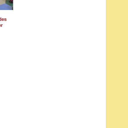
des
er
g 2012:
li)
2