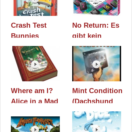
Crash Test
No Return: Es
Bunnies
gibt kein
(moses) /
Zurück!
Essen 2019
(moses) /
Essen 2019
Where am I?
Mint Condition
Alice in a Mad
(Dachshund
Tea party
Games) /
(Gotta2) /
Essen 2019