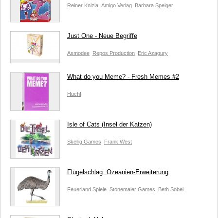
Reiner Knizia
Amigo Verlag
Barbara Spelger
Just One - Neue Begriffe
Asmodee
Repos Production
Eric Azagury
What do you Meme? - Fresh Memes #2
Huch!
Isle of Cats (Insel der Katzen)
Skellig Games
Frank West
Flügelschlag: Ozeanien-Erweiterung
Feuerland Spiele
Stonemaier Games
Beth Sobel