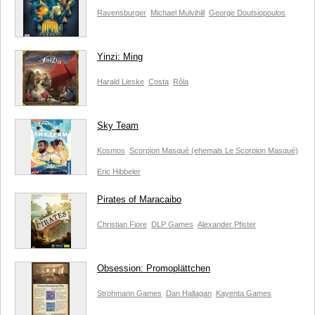
Ravensburger
Michael Mulvihill
George Doutsiopoulos
Yinzi: Ming
Harald Lieske
Costa
Rôla
Sky Team
Kosmos
Scorpion Masqué (ehemals Le Scorpion Masqué)
Eric Hibbeler
Pirates of Maracaibo
Christian Fiore
DLP Games
Alexander Pfister
Obsession: Promoplättchen
Strohmann Games
Dan Hallagan
Kayenta Games