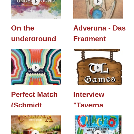
und das
Essen 2021
cliquenabend
Mallorca Event
On the
Adveruna - Das
underground
Fragment
(Ludicreations)
(Adverunde)
/ Essen 2019
Perfect Match
Interview
(Schmidt
"Taverna
Spiele) /
Ludica Games"
Nürnberger
/ Essen 2019