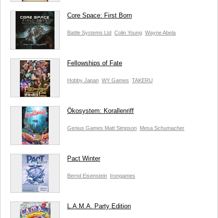
Core Space: First Born
Battle Systems Ltd
Colin Young
Wayne Abela
Fellowships of Fate
Hobby Japan
WY Games
TAKERU
Ökosystem: Korallenriff
Genius Games
Matt Simpson
Mesa Schumacher
Pact Winter
Bernd Eisenstein
Irongames
L.A.M.A. Party Edition