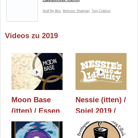
Stuff By Bez
Behrooz Shahriari
Tom Coldron
Videos zu 2019
Moon Base
Nessie (itten) /
(itten) / Essen
Spiel 2019 /
2019
Essen 2019