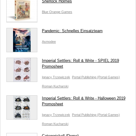
Sherlock Holmes
Blue Orange Games
Pandemic: Schnelles Einsatzteam
Asmodee
Imperial Settlers: Roll & Write - SPIEL 2019
Promosheet
Ignacy Trzewiczek
Portal Publishing (Portal Games)
Roman Kucharski
Imperial Settlers: Roll & Write - Halloween 2019
Promosheet
Ignacy Trzewiczek
Portal Publishing (Portal Games)
Roman Kucharski
Categorickell (Demo)