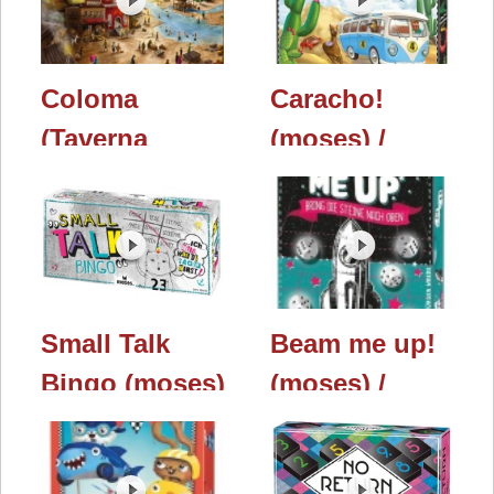
Spielwarenmesse
2020
Coloma
Caracho!
(Taverna
(moses) /
Ludica Games)
Essen 2019
/ Essen 2019
Small Talk
Beam me up!
Bingo (moses)
(moses) /
/ Essen 2019
Essen 2019