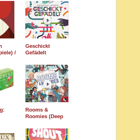
6
2026 / Essen 2026
h
Geschickt
iele) /
Gefädelt
 2026
(frechverlag) /
6
Holzminden 2026
/ Essen 2026
g:
Rooms &
Roomies (Deep
-
Print
g
Games/Pegasus
Spiele)
Spiele) /