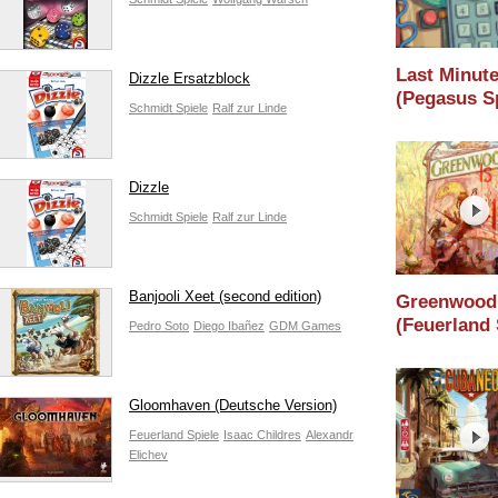
Last Minut
Dizzle Ersatzblock
(Pegasus Sp
Schmidt Spiele
Ralf zur Linde
Holzminden
/ Essen 202
Dizzle
Schmidt Spiele
Ralf zur Linde
Banjooli Xeet (second edition)
Greenwood
(Feuerland 
Pedro Soto
Diego Ibañez
GDM Games
/ Holzmind
2026 / Esse
Gloomhaven (Deutsche Version)
Feuerland Spiele
Isaac Childres
Alexandr
Elichev