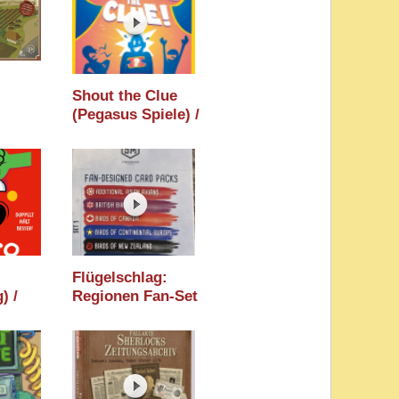
n 2026
Holzminden 2026
6
/ Essen 2026
Shout the Clue
(Pegasus Spiele) /
Spiele)
Holzminden 2026
en
/ Essen 2026
n 2026
Flügelschlag:
) /
Regionen Fan-Set
 2026
1 (Feuerland
6
Spiele) /
Holzminden 2026
/ Essen 2026