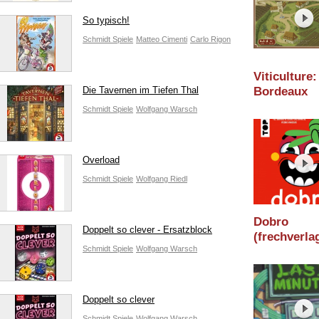
/Holzminde
/Essen 202
So typisch!
Schmidt Spiele
Matteo Cimenti
Carlo Rigon
Viticulture:
Die Tavernen im Tiefen Thal
Bordeaux
(Feuerland 
Schmidt Spiele
Wolfgang Warsch
/ Holzmind
2026 / Esse
Overload
Schmidt Spiele
Wolfgang Riedl
Dobro
Doppelt so clever - Ersatzblock
(frechverlag
Schmidt Spiele
Wolfgang Warsch
Holzminden
/ Essen 202
Doppelt so clever
Schmidt Spiele
Wolfgang Warsch