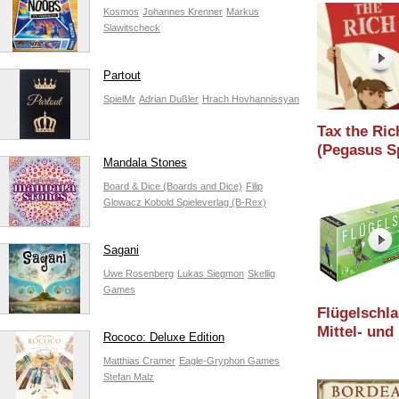
/ Essen 202
Kosmos
Johannes Krenner
Markus
Slawitscheck
Partout
SpielMr
Adrian Dußler
Hrach Hovhannissyan
Tax the Ric
(Pegasus Sp
Mandala Stones
Holzminden
/ Essen 202
Board & Dice (Boards and Dice)
Filip
Glowacz
Kobold Spieleverlag (B-Rex)
Sagani
Uwe Rosenberg
Lukas Siegmon
Skellig
Games
Flügelschla
Mittel- und
Rococo: Deluxe Edition
Südamerika
Matthias Cramer
Eagle-Gryphon Games
Erweiterun
Stefan Malz
(Feuerland 