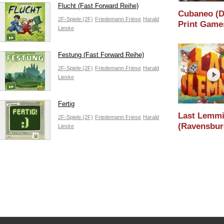
Flucht (Fast Forward Reihe)
Cubaneo (
2F-Spiele (2F)
Friedemann Friese
Harald
Print Games
Lieske
Holzminden
/ Essen 202
Festung (Fast Forward Reihe)
2F-Spiele (2F)
Friedemann Friese
Harald
Lieske
Fertig
Last Lemm
2F-Spiele (2F)
Friedemann Friese
Harald
(Ravensburg
Lieske
Holzminden
/ Essen 202