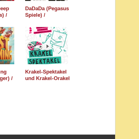
Deep
DaDaDa (Pegasus
) /
Spiele) /
 2026
Holzminden 2026
6
/ Essen 2026
ing
Krakel-Spektakel
er) /
und Krakel-Orakel
 2026
Erweiterungen
6
(frechverlag) /
Holzminden 2026
/ Essen 2026