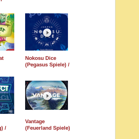
at
Nokosu Dice
(Pegasus Spiele) /
Holzminden 2026
 2026
/ Essen 2026
6
Vantage
) /
(Feuerland Spiele)
 2026
/ Holzminden