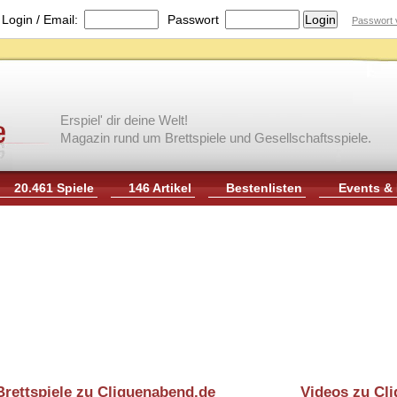
|
Login / Email:
Passwort
Passwort 
Erspiel' dir deine Welt!
Magazin rund um Brettspiele und Gesellschaftsspiele.
20.461 Spiele
146 Artikel
Bestenlisten
Events &
Brettspiele zu Cliquenabend.de
Videos zu Cl