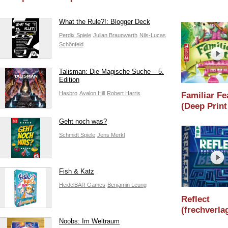
What the Rule?!: Blogger Deck
Perdix Spiele
Julian Braunwarth
Nils-Lucas
Schönfeld
Talisman: Die Magische Suche – 5.
Edition
Hasbro
Avalon Hill
Robert Harris
Familiar Fe
(Deep Print
Games) /
Geht noch was?
Holzminden
Schmidt Spiele
Jens Merkl
/ Essen 202
Fish & Katz
HeidelBÄR Games
Benjamin Leung
Reflect
(frechverlag
Holzminden
Noobs: Im Weltraum