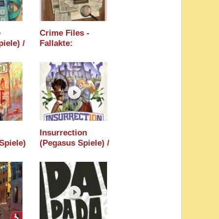
e
Crime Files -
iele) /
Fallakte:
 2026
Sherlocks
6
Zeitungsarchiv
(frechverlag) /
Holzminden 2026
/ Essen 2026
Insurrection
Spiele)
(Pegasus Spiele) /
en
Holzminden 2026
n 2026
/ Essen 2026