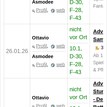
D-30,
Asmodee
Fantas
F-28,
Profil
,
web
F-43
nicht
Adven
vor Ort
Ottavio
Samt
Profil
,
web
35
10.1,
26.01.26
Ab 10 
D-30,
Asmodee
Spiele
F-28,
Profil
,
web
& Pfla
F-43
Adven
nicht
Stur
vor Ort
Ottavio
- Der
Profil
,
web