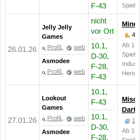
F-43
Spiele
nicht
Minec
Jelly Jelly
vor Ort
48
Games
10.1,
Ab 10 
Profil
,
web
26.01.26
Spiele
D-30,
Asmodee
Indust
F-28,
Profil
,
web
Herste
F-43
10.1,
Lookout
Misch
F-43
Games
Dart
10.1,
Profil
,
web
27.01.26
1
D-30,
Ab 10 
Asmodee
F-28,