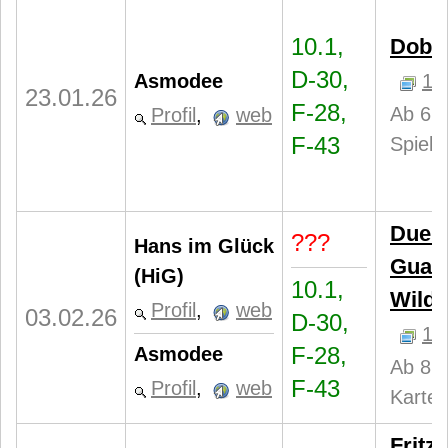
10.1,
Dobbl
D-30,
Asmodee
1
23.01.26
F-28,
Ab 6 J
Profil
,
web
F-43
Spiele
Duell
???
Hans im Glück
Guard
(HiG)
10.1,
Wild
Profil
,
web
03.02.26
D-30,
1
F-28,
Asmodee
Ab 8 J
F-43
Profil
,
web
Karten
Fritz