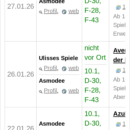
D-30,
Asmodee
27.01.26
1
F-28,
Profil
,
web
Ab 14 
F-43
Spiele
Erweit
nicht
Avent
vor Ort
Ulisses Spiele
der M
Profil
,
web
1
10.1,
26.01.26
Ab 10 
D-30,
Asmodee
Spiele
F-28,
Profil
,
web
Abent
F-43
10.1,
Azul:
D-30,
Asmodee
1
22.01.26