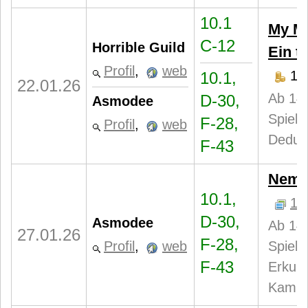
10.1
My Mu
C-12
Horrible Guild
Ein to
Profil
,
web
15
10.1,
22.01.26
Ab 14 
D-30,
Asmodee
Spieler
F-28,
Profil
,
web
Deduk
F-43
Nemes
10.1,
1
D-30,
Asmodee
Ab 14 
27.01.26
F-28,
Profil
,
web
Spieler
F-43
Erkund
Kampf