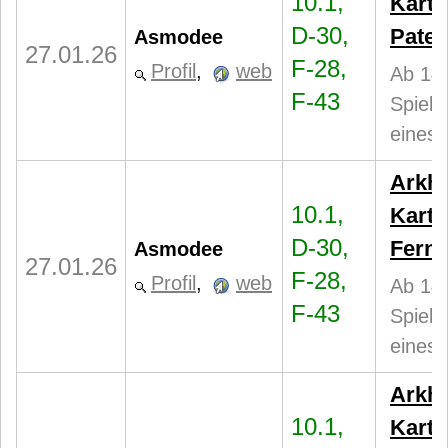
10.1,
Karte
D-30,
Patel
Asmodee
27.01.26
F-28,
Profil
,
web
Ab 14 
F-43
Spiele
eines 
Arkh
10.1,
Karte
D-30,
Fern
Asmodee
27.01.26
F-28,
Profil
,
web
Ab 14 
F-43
Spiele
eines 
Arkh
10.1,
Karte