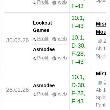
Spiele
Profil
,
web
F-43
10.1,
Lookout
Misc
F-43
Games
Moun
10.1,
Profil
,
web
30.05.26
2
D-30,
Ab 10 
Asmodee
F-28,
Spiele
Profil
,
web
F-43
Mistb
10.1,
1
D-30,
Asmodee
26.01.26
Ab 13 
F-28,
Profil
,
web
Spiele
F-43
Fantas