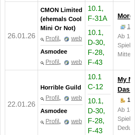
10.1,
CMON Limited
Mord
F-31A
(ehemals Cool
1
Mini Or Not)
10.1,
26.01.26
Ab 14 
Profil
,
web
D-30,
Spiele
Asmodee
F-28,
Mittela
F-43
Profil
,
web
10.1
My Mu
C-12
Horrible Guild
Das l
Profil
,
web
15
10.1,
22.01.26
Ab 14 
D-30,
Asmodee
Spieler
F-28,
Profil
,
web
Deduk
F-43