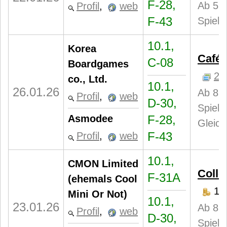
F-28,
Ab 5 J
Profil
,
web
F-43
Spiele
10.1,
Korea
Café 
C-08
Boardgames
2
co., Ltd.
10.1,
26.01.26
Ab 8 J
Profil
,
web
D-30,
Spiele
Asmodee
F-28,
Gleich
F-43
Profil
,
web
10.1,
CMON Limited
Colle
F-31A
(ehemals Cool
13
Mini Or Not)
10.1,
23.01.26
Ab 8 J
Profil
,
web
D-30,
Spiele