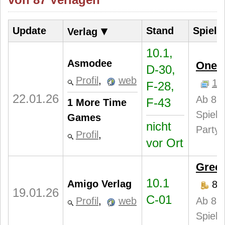
▾
Update
Stand
Spiel
Verlag
10.1,
Asmodee
One 
D-30,
Profil
,
web
1
F-28,
22.01.26
Ab 8 J
F-43
1 More Time
Spiele
Games
nicht
Partys
Profil
,
vor Ort
Gree
10.1
Amigo Verlag
8,
19.01.26
C-01
Profil
,
web
Ab 8 J
Spiele