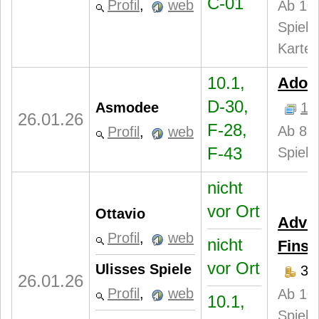
C-01
Profil
,
web
Ab 10 
Spiele
Karten
10.1,
Adoar
D-30,
Asmodee
1
26.01.26
F-28,
Ab 8 J
Profil
,
web
F-43
Spieler
nicht
vor Ort
Ottavio
Adven
Profil
,
web
nicht
Finst
vor Ort
Ulisses Spiele
35
26.01.26
Profil
,
web
Ab 10 
10.1,
Spiele