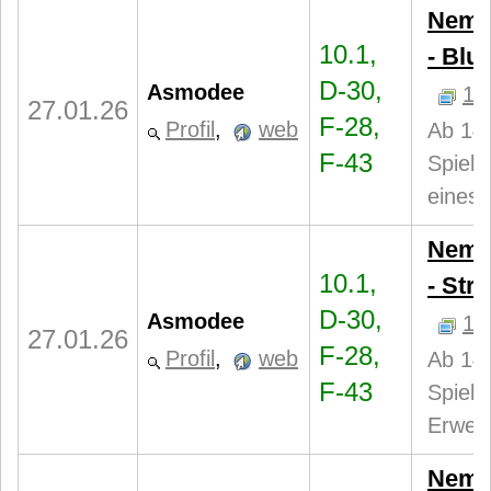
Nemes
10.1,
- Blu
D-30,
Asmodee
1
27.01.26
F-28,
Profil
,
web
Ab 14 
F-43
Spiele
eines 
Nemes
10.1,
- Str
D-30,
Asmodee
1
27.01.26
F-28,
Profil
,
web
Ab 14 
F-43
Spiele
Erweit
Nemes