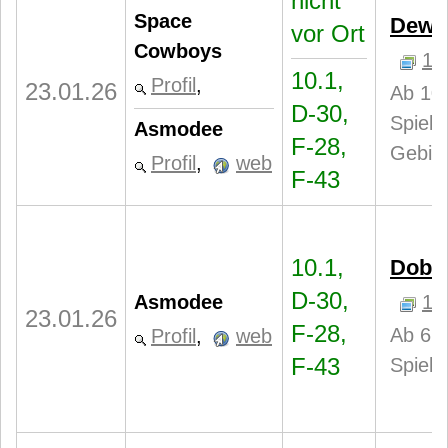
nicht
Space
Dewa
vor Ort
Cowboys
1
10.1,
Profil
,
23.01.26
Ab 10 
D-30,
Spieler
Asmodee
F-28,
Gebiet
Profil
,
web
F-43
10.1,
Dobbl
D-30,
Asmodee
1
23.01.26
F-28,
Ab 6 J
Profil
,
web
F-43
Spiele