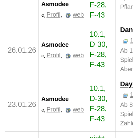
Asmodee
F-28,
Pflanz
F-43
Profil
,
web
Dang
10.1,
1
D-30,
Asmodee
26.01.26
Ab 12 
F-28,
Profil
,
web
Spiele
F-43
Abent
Dayd
10.1,
1
D-30,
Asmodee
23.01.26
Ab 8 J
F-28,
Profil
,
web
Spiele
F-43
Zahle