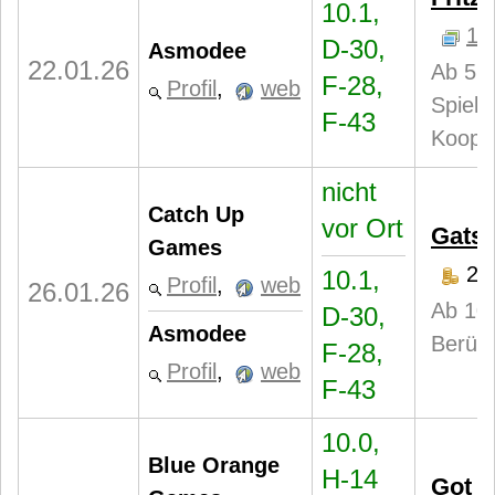
10.1,
1
D-30,
Asmodee
22.01.26
Ab 5 J
F-28,
Profil
,
web
Spiele
F-43
Kooper
nicht
Catch Up
vor Ort
Gats
Games
20
10.1,
Profil
,
web
26.01.26
Ab 10 
D-30,
Asmodee
Berüh
F-28,
Profil
,
web
F-43
10.0,
Blue Orange
H-14
Got F