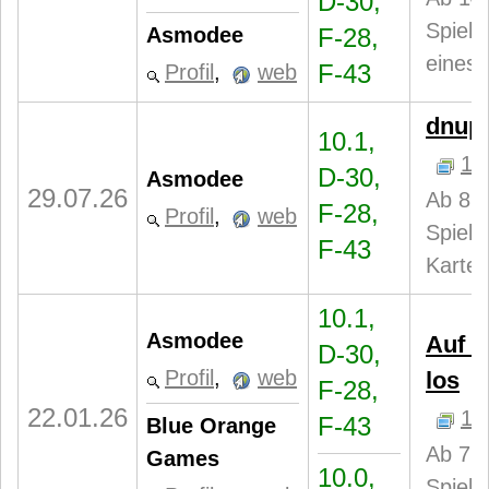
D-30,
Spiele
Asmodee
F-28,
eines 
F-43
Profil
,
web
dnup
10.1,
1
D-30,
Asmodee
29.07.26
Ab 8 J
F-28,
Profil
,
web
Spiele
F-43
Karten
10.1,
Asmodee
Auf d
D-30,
Profil
,
web
los
F-28,
22.01.26
1
F-43
Blue Orange
Ab 7 J
Games
10.0,
Spieler