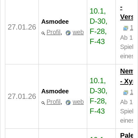
-
10.1,
Verst
D-30,
Asmodee
27.01.26
1
F-28,
Profil
,
web
Ab 14 
F-43
Spiele
eines 
Nemes
10.1,
- Xyr
D-30,
Asmodee
1
27.01.26
F-28,
Profil
,
web
Ab 14 
F-43
Spiele
eines 
Paleo