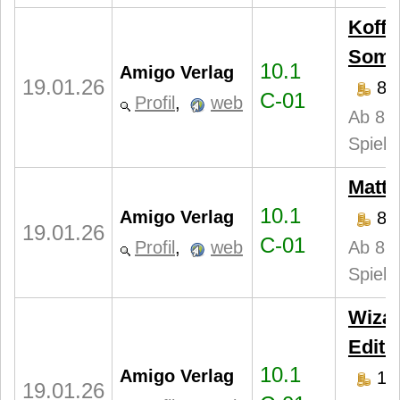
Koffe
Somb
10.1
Amigo Verlag
19.01.26
8,
C-01
Profil
,
web
Ab 8 J
Spiele
Matte
10.1
Amigo Verlag
8,
19.01.26
C-01
Profil
,
web
Ab 8 J
Spiele
Wizar
Editi
10.1
Amigo Verlag
19
19.01.26