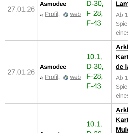
D-30,
Lamb
Asmodee
27.01.26
F-28,
Profil
,
web
Ab 14 
F-43
Spiele
eines 
Arkh
10.1,
Karte
D-30,
de la
Asmodee
27.01.26
F-28,
Profil
,
web
Ab 14 
F-43
Spiele
eines 
Arkh
Karte
10.1,
Muld