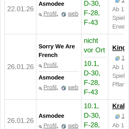
D-30,
Asmodee
22.01.26
Ab 18 
F-28,
Profil
,
web
Spiele
F-43
Erwac
nicht
Sorry We Are
King
vor Ort
French
1
10.1,
Profil
,
26.01.26
Ab 12 
D-30,
Spiele
Asmodee
F-28,
Pflanz
Profil
,
web
F-43
10.1,
Krab
D-30,
Asmodee
1
26.01.26
F-28,
Ab 10 
Profil
,
web