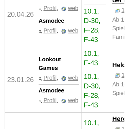
der N
Profil
,
web
1
10.1,
20.04.26
Ab 10 
D-30,
Asmodee
Spiele
F-28,
Profil
,
web
Famili
F-43
10.1,
Lookout
F-43
Helde
Games
1
10.1,
Profil
,
web
23.01.26
Ab 10 
D-30,
Asmodee
Spieler
F-28,
Profil
,
web
F-43
Heroe
10.1,
1