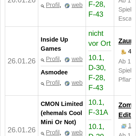
Ab 10 
F-28,
Profil
,
web
Spiele
F-43
Escap
nicht
Inside Up
Zaunk
vor Ort
Games
40
10.1,
Profil
,
web
26.01.26
Ab 12 
D-30,
Spiele
Asmodee
F-28,
Pflanz
Profil
,
web
F-43
10.1,
CMON Limited
Zombi
F-31A
(ehemals Cool
Editi
Mini Or Not)
1
10.1,
26.01.26
Profil
,
web
Ab 14 