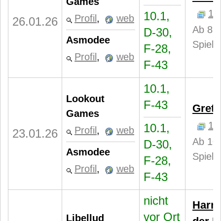
Games
1
10.1,
Profil
,
web
26.01.26
Ab 8 J
D-30,
Asmodee
Spiele
F-28,
Profil
,
web
F-43
10.1,
Lookout
F-43
Gretc
Games
1
10.1,
Profil
,
web
23.01.26
Ab 10 
D-30,
Asmodee
Spiele
F-28,
Profil
,
web
F-43
nicht
Harmo
vor Ort
Libellud