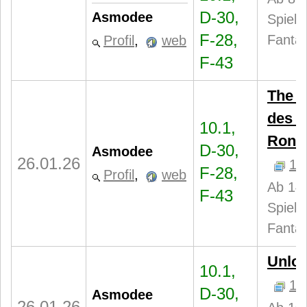
D-30,
Asmodee
Spiele
F-28,
Fantas
Profil
,
web
F-43
The W
des S
10.1,
Roni
D-30,
Asmodee
26.01.26
1
F-28,
Profil
,
web
Ab 14 
F-43
Spiele
Fantas
Unloc
10.1,
1
D-30,
Asmodee
26.01.26