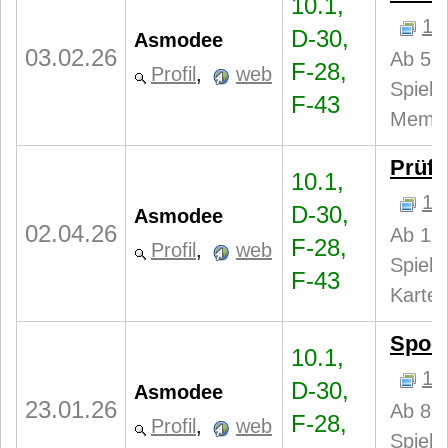
10.1,
1
D-30,
Asmodee
03.02.26
Ab 5 J
F-28,
Profil
,
web
Spiele
F-43
Memo
Prüfu
10.1,
1
D-30,
Asmodee
02.04.26
Ab 12 
F-28,
Profil
,
web
Spiele
F-43
Karten
Spoo
10.1,
1
D-30,
Asmodee
23.01.26
Ab 8 J
F-28,
Profil
,
web
Spiele