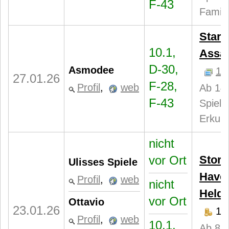
F-43
Famili
Star 
10.1,
Assau
D-30,
Asmodee
1
27.01.26
F-28,
Profil
,
web
Ab 14 
F-43
Spiele
Erkun
nicht
vor Ort
Story
Ulisses Spiele
Have
Profil
,
web
nicht
Held
vor Ort
Ottavio
23.01.26
19
Profil
,
web
10.1,
Ab 8 J