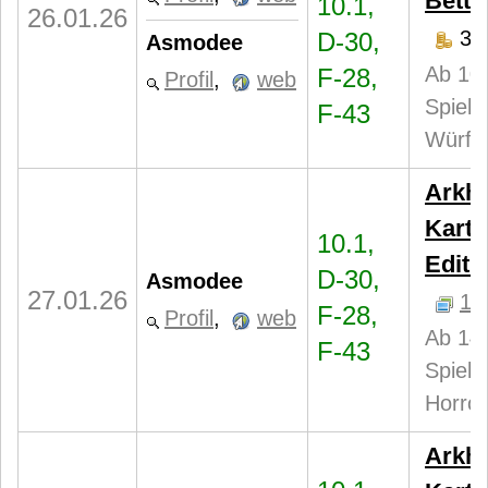
Bettl
10.1,
26.01.26
35
D-30,
Asmodee
Ab 10 
F-28,
Profil
,
web
Spiele
F-43
Würfel
Arkh
Karte
10.1,
Editi
D-30,
Asmodee
27.01.26
1
F-28,
Profil
,
web
Ab 14 
F-43
Spiele
Horror
Arkh